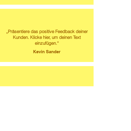
„Präsentiere das positive Feedback deiner
Kunden. Klicke hier, um deinen Text
einzufügen.“
Kevin Sander
„Präsentiere das positive Feedback deiner
Kunden. Klicke hier, um deinen Text
einzufügen.“
Susanne Lech
textinktur@t-online.de