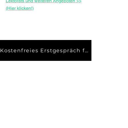
Lektorats und weiteren Angeboten >>
(Hier klicken!)
Kostenfreies Erstgespräch für Eilige
Warum ein Lektorat?
Mit Ihrer Biografiearbeit haben Sie
schon für sich und Ihre nächste
Umgebung das Wichtigste und
Kostbarste gewonnen: Zum Einen
stärkt die Auseinandersetzung und